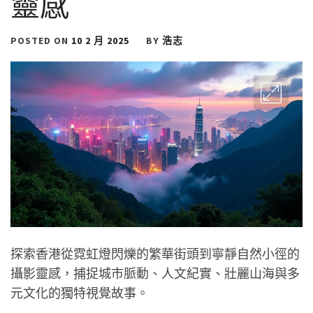
靈感
POSTED ON
10 2 月 2025
BY
浩志
探索香港從霓虹燈閃爍的繁華街頭到寧靜自然小徑的
攝影靈感，捕捉城市脈動、人文紀實、壯麗山海與多
元文化的獨特視覺故事。