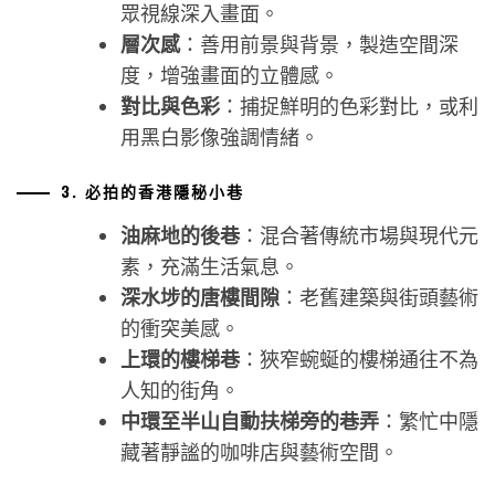
眾視線深入畫面。
層次感
：善用前景與背景，製造空間深
度，增強畫面的立體感。
對比與色彩
：捕捉鮮明的色彩對比，或利
用黑白影像強調情緒。
3. 必拍的香港隱秘小巷
油麻地的後巷
：混合著傳統市場與現代元
素，充滿生活氣息。
深水埗的唐樓間隙
：老舊建築與街頭藝術
的衝突美感。
上環的樓梯巷
：狹窄蜿蜒的樓梯通往不為
人知的街角。
中環至半山自動扶梯旁的巷弄
：繁忙中隱
藏著靜謐的咖啡店與藝術空間。